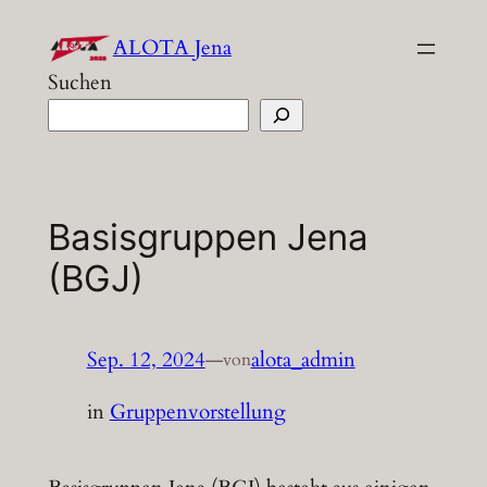
Zum
ALOTA Jena
Inhalt
Suchen
springen
Basisgruppen Jena
(BGJ)
Sep. 12, 2024
—
alota_admin
von
in
Gruppenvorstellung