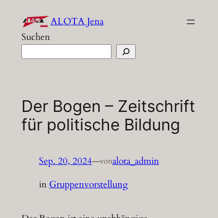
Zum
ALOTA Jena
Inhalt
Suchen
springen
Der Bogen – Zeitschrift
für politische Bildung
Sep. 20, 2024
—
alota_admin
von
in
Gruppenvorstellung