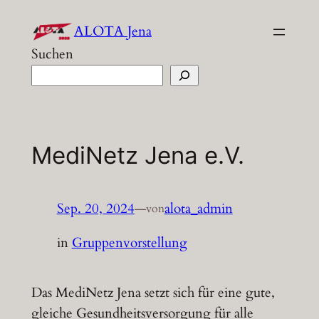
Zum
ALOTA Jena
Inhalt
Suchen
springen
MediNetz Jena e.V.
Sep. 20, 2024
—
alota_admin
von
in
Gruppenvorstellung
Das MediNetz Jena setzt sich für eine gute,
gleiche Gesundheitsversorgung für alle