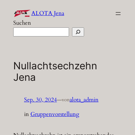
Zum
ALOTA Jena
Inhalt
Suchen
springen
Nullachtsechzehn
Jena
Sep. 30, 2024
—
alota_admin
von
in
Gruppenvorstellung