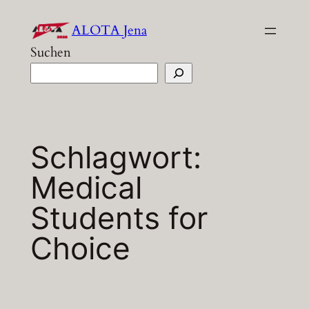
Zum
ALOTA Jena
Inhalt
Suchen
springen
Schlagwort:
Medical
Students for
Choice