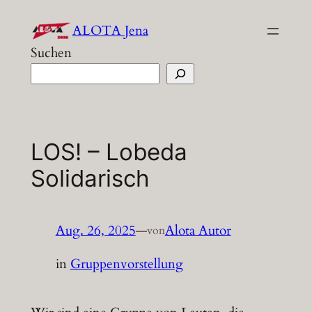
Zum
ALOTA Jena
Inhalt
Suchen
springen
LOS! – Lobeda
Solidarisch
Aug. 26, 2025
—
Alota Autor
von
in
Gruppenvorstellung