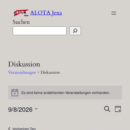
ALOTA Jena
Suchen
Diskussion
Veranstaltungen
Diskussion
Veranstaltungen
Es sind keine anstehenden Veranstaltungen vorhanden.
Hinweis
für
9/8/2026
Veran
Ver
9
Suche
Tag
Ans
Datum
Such
August,
Nav
wählen.
Nächster Tag
Vorheriger Tag